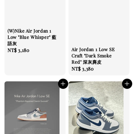
(W)Nike Air Jordan 1
Low "Blue Whisper" 藍
語灰
Air Jordan 1 Low SE
Regular
NT$ 3,180
Craft "Dark Smoke
price
Red" 深灰麂皮
Regular
NT$ 3,380
price