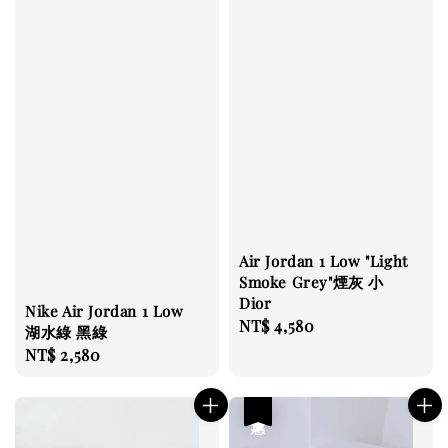
Air Jordan 1 Low "Light
Smoke Grey"煙灰 小
Dior
Nike Air Jordan 1 Low
Regular
NT$ 4,580
湖水綠 黑綠
price
Regular
NT$ 2,580
price
優惠