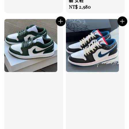
貓 女鞋
Regular
NT$ 2,980
price