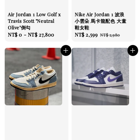
Air Jordan 1 Low Golf x
Nike Air Jordan 1 波浪
Travis Scott "Neutral
小雲朵 馬卡龍配色 大童
Olive"倒勾
鞋女鞋
Regular
NT$ 0
-
NT$ 27,800
Sale
NT$ 2,599
Regular
NT$ 2,980
price
price
price