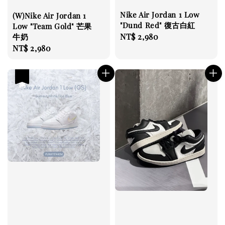
Nike Air Jordan 1 Low
(W)Nike Air Jordan 1
"Dund Red" 復古白紅
Low "Team Gold" 芒果
Regular
NT$ 2,980
牛奶
Regular
NT$ 2,980
price
price
優惠