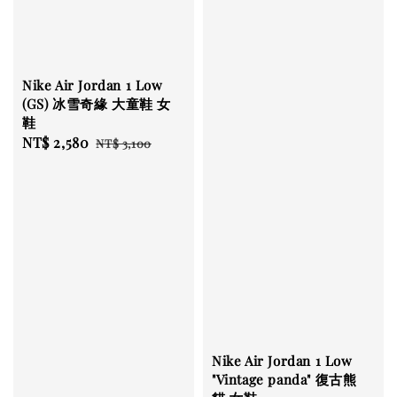
Nike Air Jordan 1 Low
(GS) 冰雪奇緣 大童鞋 女
鞋
Sale
NT$ 2,580
Regular
NT$ 3,100
price
price
Nike Air Jordan 1 Low
"Vintage panda" 復古熊