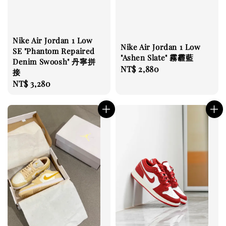
Nike Air Jordan 1 Low
Nike Air Jordan 1 Low
SE "Phantom Repaired
"Ashen Slate" 霧霾藍
Denim Swoosh" 丹寧拼
Regular
NT$ 2,880
接
price
Regular
NT$ 3,280
price