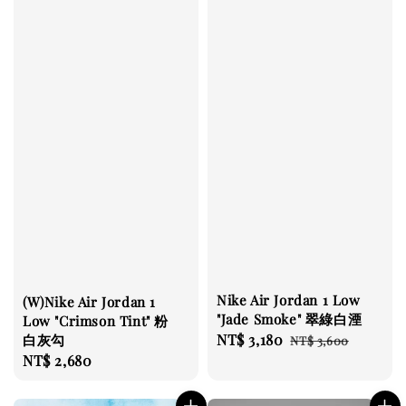
Nike Air Jordan 1 Low
(W)Nike Air Jordan 1
"Jade Smoke" 翠綠白湮
Low "Crimson Tint" 粉
Sale
NT$ 3,180
Regular
白灰勾
NT$ 3,600
Regular
NT$ 2,680
price
price
price