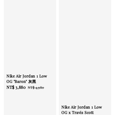
Nike Air Jordan 1 Low
OG "Baron" 灰黑
Sale
NT$ 3,880
Regular
NT$ 4,980
price
price
Nike Air Jordan 1 Low
OG x Travis Scott