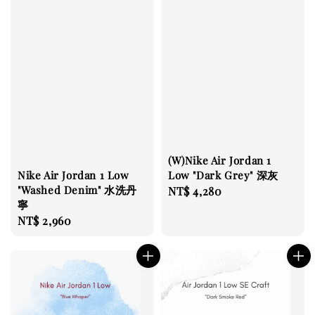
(W)Nike Air Jordan 1
Low "Dark Grey" 深灰
Nike Air Jordan 1 Low
"Washed Denim" 水洗丹
Regular
NT$ 4,280
寧
price
Regular
NT$ 2,960
price