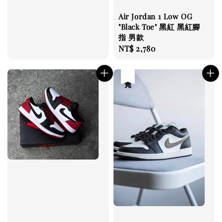
price
Air Jordan 1 Low OG
"Black Toe" 黑紅 黑紅腳
指 男款
Regular
NT$ 2,780
price
售完