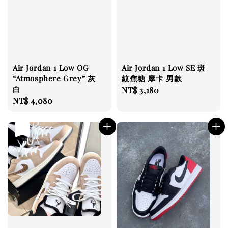
Air Jordan 1 Low OG
Air Jordan 1 Low SE 斑
“Atmosphere Grey” 灰
紋焦糖 摩卡 男款
白
Regular
NT$ 3,180
Regular
NT$ 4,080
price
price
售完