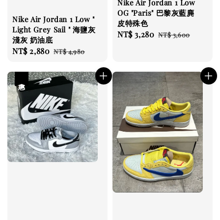
Nike Air Jordan 1 Low
OG "Paris" 巴黎灰藍麂
Nike Air Jordan 1 Low "
皮特殊色
Light Grey Sail " 海鹽灰
Sale
NT$ 3,280
Regular
NT$ 3,600
淺灰 奶油底
price
price
Sale
NT$ 2,880
Regular
NT$ 4,980
price
price
優惠