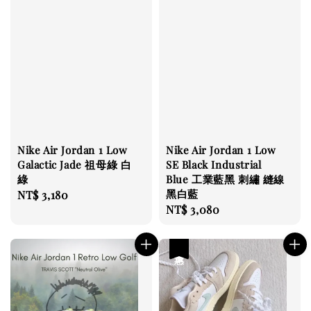
Nike Air Jordan 1 Low
Nike Air Jordan 1 Low
Galactic Jade 祖母綠 白
SE Black Industrial
綠
Blue 工業藍黑 刺繡 縫線
黑白藍
Regular
NT$ 3,180
Regular
NT$ 3,080
price
price
優惠