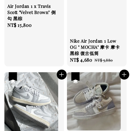
Air Jordan 1 x Travis
Scott "Velvet Brown" 倒
勾 黑棕
Regular
NT$ 15,800
price
Nike Air Jordan 1 Low
OG " MOCHA" 摩卡 摩卡
黑棕 復古低筒
Sale
NT$ 4,680
Regular
NT$ 5,880
price
price
優惠
優惠