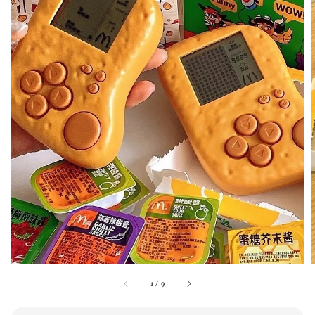
1
/
9