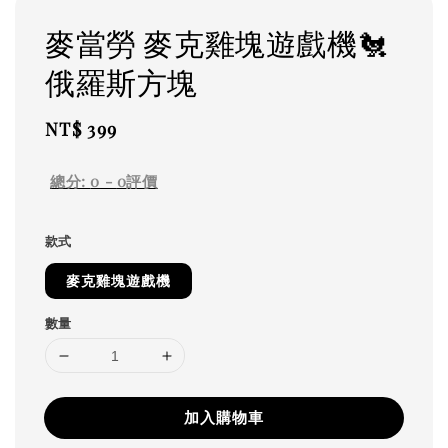
麥當勞 麥克雞塊遊戲機🐔
俄羅斯方塊
Regular
NT$ 399
price
總分:
0
-
0
評價
款式
麥克雞塊遊戲機
數量
加入購物車