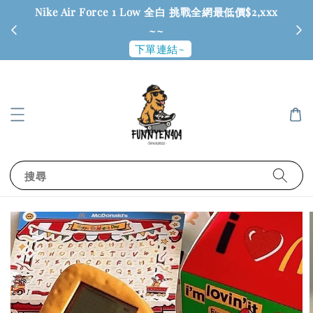
Nike Air Force 1 Low 全白 挑戰全網最低價$2,xxx
6
~~
下單連結~
搜尋