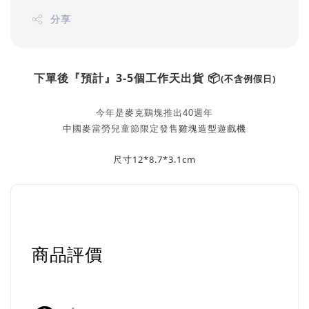
分享
下單後『預計』3-5個
工作天出貨 📦
(不含例假日)
今年是麥克鷄塊推出40週年
中國麥當勞兒童節限定發售
雞塊
造型
遊戲機
尺寸12*8.7*3.1cm
商品評價