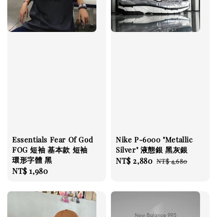
Essentials Fear Of God
Nike P-6000 "Metallic
FOG 短袖 基本款 短袖
Silver" 液態銀 黑灰銀
環形字體 黑
Sale
NT$ 2,880
Regular
NT$ 4,680
Regular
NT$ 1,980
price
price
price