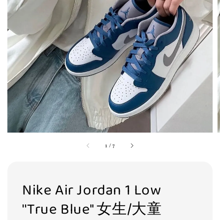
1
/
7
Nike Air Jordan 1 Low
''True Blue'' 女生/大童