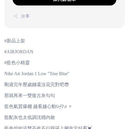
分享
#新品上架
#AIRJORDAN
#藍色小精靈
Nike Air Jordan 1 Low ''True Blue''
剛過完年壓歲錢還沒花完對吧😎
那就再來一雙復古灰勾勾
藍色氣質爆棚 越看越心動ʕ•̫͡•ʔ♬✧
藍配灰也太低調沈穩內斂
藍色控的這雙不收不行呀🤣上腳肯定好看💓