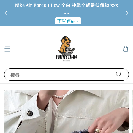
Nike Air Force 1 Low 全白 挑戰全網最低價$2,xxx
6
~~
下單連結~
搜尋