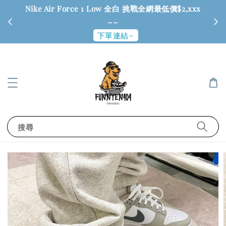
Nike Air Force 1 Low 全白 挑戰全網最低價$2,xxx
6
~~
下單連結~
搜尋