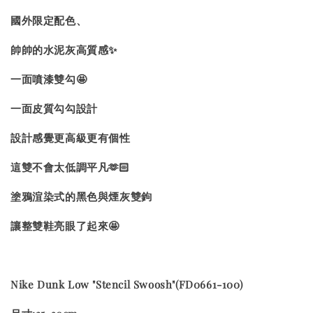
國外限定配色、
帥帥的水泥灰高質感✨
一面噴漆雙勾🤩
一面皮質勾勾設計
設計感覺更高級更有個性
這雙不會太低調平凡🫶🏻
塗鴉渲染式的黑色與煙灰雙鉤
讓整雙鞋亮眼了起來🤩
Nike Dunk Low "Stencil Swoosh"(FD0661-100)