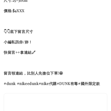
尺寸:25-30cm
價格:$4XXX
👇👇底下留言尺寸
小編私訊你/妳！
快留言++拿連結🔗
留言領連結，比別人先搶位下單!🤩
#dunk #nikeedunk#nike代購#DUNK有毒#國外限定款