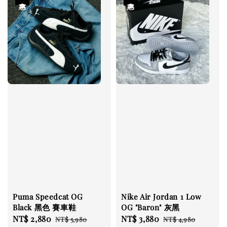
Puma Speedcat OG
Nike Air Jordan 1 Low
Black 黑色 賽車鞋
OG "Baron" 灰黑
Sale
NT$ 2,880
Regular
Sale
NT$ 3,880
Regular
NT$ 5,980
NT$ 4,980