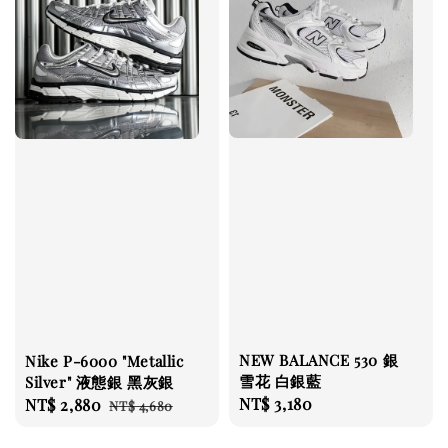
NEW BALANCE 530 銀
Nike P-6000 "Metallic
雪花 白銀藍
Silver" 液態銀 黑灰銀
Regular
NT$ 3,180
Sale
NT$ 2,880
Regular
NT$ 4,680
price
price
price