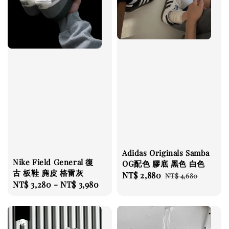
Adidas Originals Samba
Nike Field General 復
OG配色 膠底 黑色 白色
古 板鞋 麂皮 格雷灰
Sale
NT$ 2,880
Regular
NT$ 4,680
Regular
NT$ 3,280
-
NT$ 3,980
price
price
price
優惠