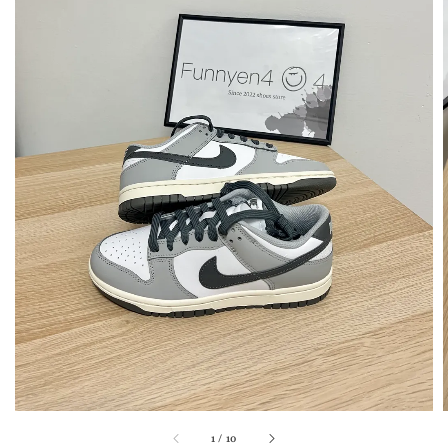
1
/
10