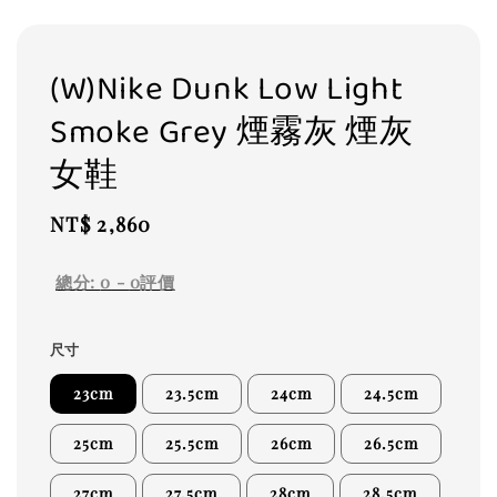
(W)Nike Dunk Low Light
Smoke Grey 煙霧灰 煙灰
女鞋
Regular
NT$ 2,860
price
總分:
0
-
0
評價
尺寸
23cm
23.5cm
24cm
24.5cm
25cm
25.5cm
26cm
26.5cm
27cm
27.5cm
28cm
28.5cm