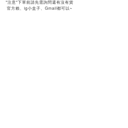
"注意"下單前請先需詢問還有沒有貨
官方賴、ig小盒子、Gmail都可以~