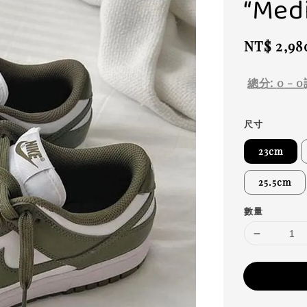
“Med
Regular
NT$ 2,98
price
總分:
0
-
0
尺寸
23cm
25.5cm
數量