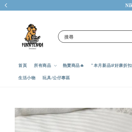
Ni
搜尋
首頁
所有商品
熱賣商品🔥
" 本月新品&好康折扣✨
生活小物
玩具/公仔專區