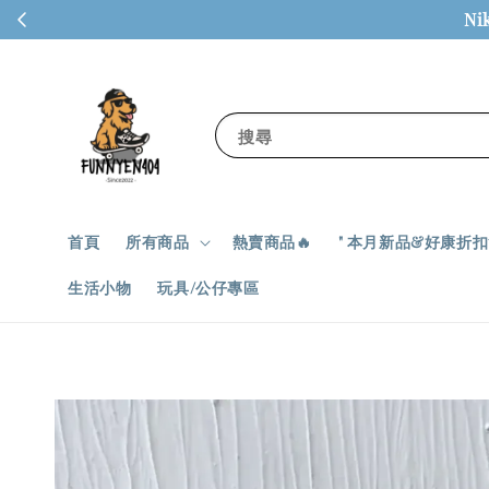
Ni
搜尋
首頁
所有商品
熱賣商品🔥
" 本月新品&好康折扣✨
生活小物
玩具/公仔專區