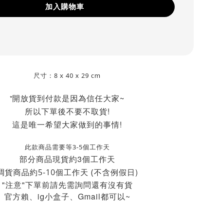
加入購物車
尺寸：8 x 40 x 29 cm
開放貨到付款是因為信任大家~
*
所以下單後不要不取貨!
這是唯一希望大家做到的事情!
此款商品需要等3-5個工作天
部分商品現貨約3個工作天
不含例假日)
調貨商品約5-10個工作天 (
"注意"下單前請先需詢問還有沒有貨
官方賴、ig小盒子、Gmail都可以~