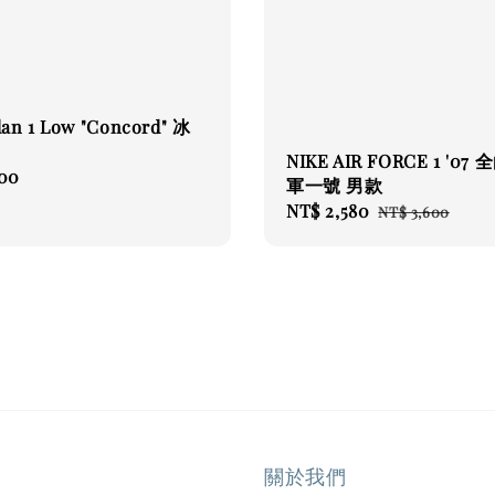
dan 1 Low "Concord" 冰
NIKE AIR FORCE 1 '07
800
軍一號 男款
Sale
NT$ 2,580
Regular
NT$ 3,600
price
price
關於我們