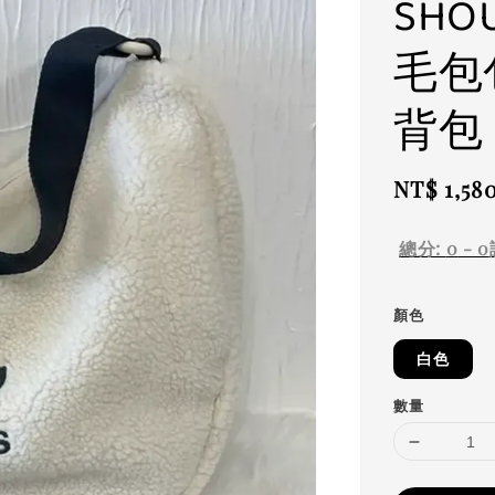
SHO
毛包
背包
Regular
NT$ 1,58
price
總分:
0
-
0
顏色
白色
數量