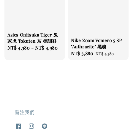
Asics Onitsuka Tiger 鬼
Nike Zoom Vomero 5 SP
冢虎 Tokuten 灰 德訓鞋
"Anthracite" 黑魂
Regular
NT$ 4,380
-
NT$ 4,980
Sale
NT$ 3,880
Regular
NT$ 4,580
price
price
price
關注我們