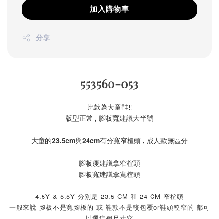
加入購物車
分享
553560-053
此款為大童鞋‼️
版型正常 , 腳板寬建議大半號
大童的23.5cm與24cm有分寬窄楦頭 , 成人款無區分
腳板瘦建議拿窄楦頭
腳板寬建議拿寬楦頭
4.5Y & 5.5Y 分別是 23.5 CM 和 24 CM 窄楦頭
一般來說 腳板不是寬腳板的 或 鞋款不是較包覆or鞋頭較窄的 都可
以選這個尺寸穿