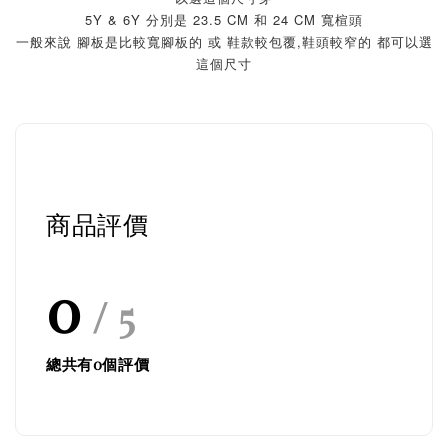
5Y & 6Y 分別是 23.5 CM 和 24 CM 寬楦頭
一般來說 腳板是比較寬腳板的 或 鞋款較包覆,鞋頭較窄的 都可以選
這個尺寸
商品評價
0
/ 5
總共有
0
個評價