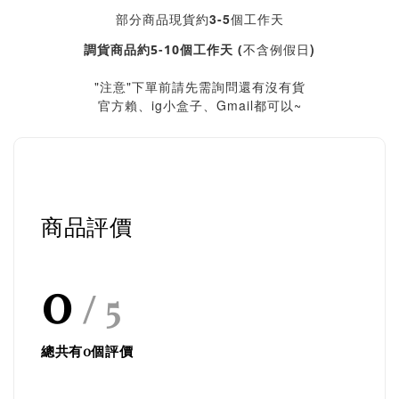
部分商品現貨約3-5個工作天
不含例假日)
調貨商品約5-10個工作天 (
"注意"下單前請先需詢問還有沒有貨
官方賴、ig小盒子、Gmail都可以~
商品評價
0
/ 5
總共有
0
個評價