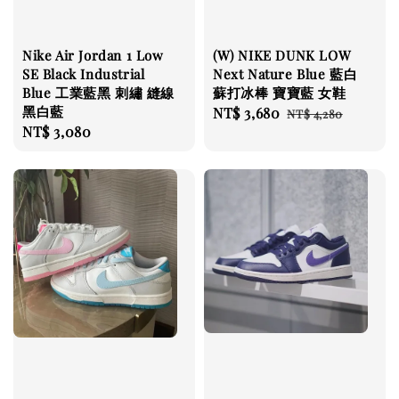
Nike Air Jordan 1 Low
(W) NIKE DUNK LOW
SE Black Industrial
Next Nature Blue 藍白
Blue 工業藍黑 刺繡 縫線
蘇打冰棒 寶寶藍 女鞋
黑白藍
Sale
NT$ 3,680
Regular
NT$ 4,280
Regular
NT$ 3,080
price
price
price