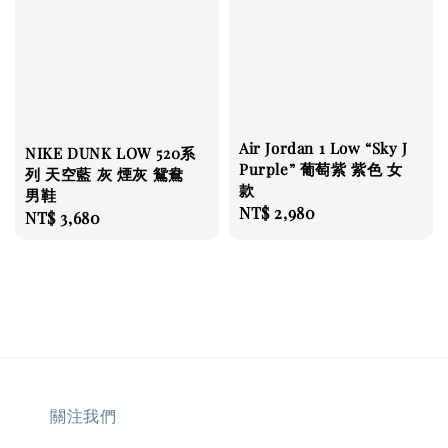
Air Jordan 1 Low “Sky J
NIKE DUNK LOW 520系
Purple” 葡萄紫 紫色 女
列 天空藍 灰 煙灰 鴛鴦
款
男鞋
Regular
NT$ 2,980
Regular
NT$ 3,680
price
price
關注我們