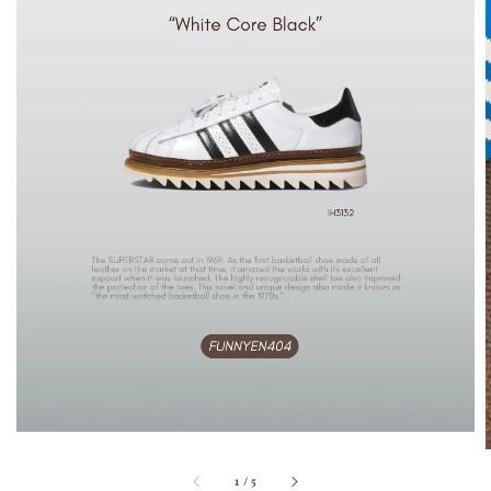
1
/
5