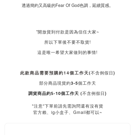
透過簡約又高級的Fear Of God色調，延續質感。
*
開放貨到付款是因為信任大家~
所以下單後不要不取貨!
這是唯一希望大家做到的事情!
此款商品需要預購約14個工作天
不含例假日)
(
部分商品現貨約3-5個工作天
不含例假日)
調貨商品約5-10個工作天 (
"注意"下單前請先需詢問還有沒有貨
官方賴、ig小盒子、Gmail都可以~