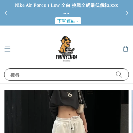
Nike Air Force 1 Low 全白 挑戰全網最低價$2,xxx
6
~~
下單連結~
搜尋