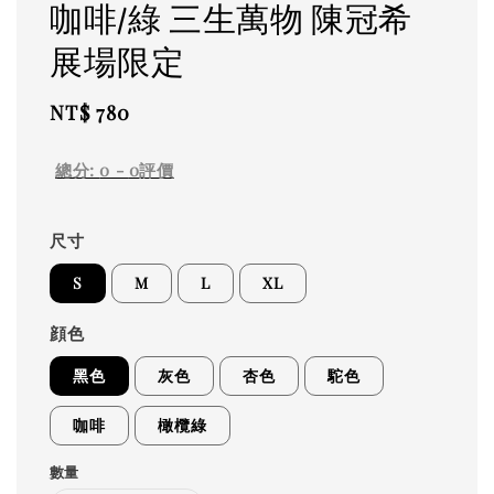
咖啡/綠 三生萬物 陳冠希
展場限定
Regular
NT$ 780
price
總分:
0
-
0
評價
尺寸
S
M
L
XL
顔色
黑色
灰色
杏色
駝色
咖啡
橄欖綠
數量