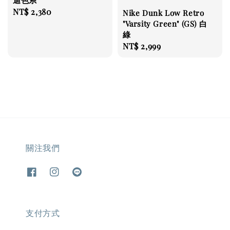
迪色系"
Regular
NT$ 2,380
Nike Dunk Low Retro
price
"Varsity Green" (GS) 白
綠
Regular
NT$ 2,999
price
關注我們
支付方式