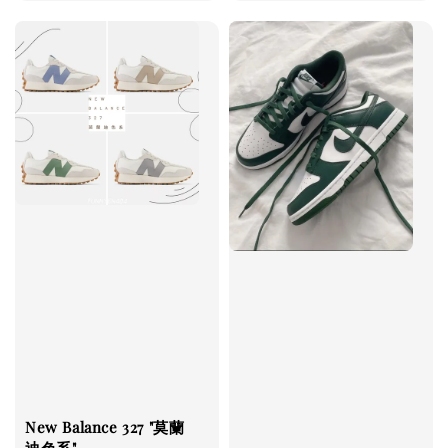
price
New Balance 327 "莫蘭