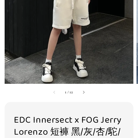
1
/
12
EDC Innersect x FOG Jerry
Lorenzo 短褲 黑/灰/杏/駝/