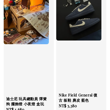
Nike Field General 復
迪士尼 玩具總動員 彈簧
古 板鞋 麂皮 藍色
狗 擺飾燈 小夜燈 盒玩
Regular
NT$ 3,380
Regular
NT$ 1,680