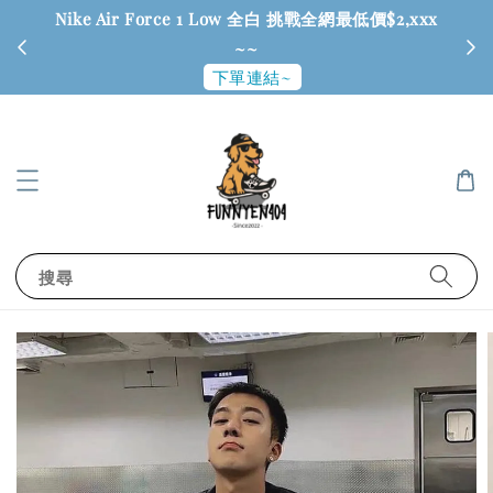
Nike Air Force 1 Low 全白 挑戰全網最低價$2,xxx
6
~~
下單連結~
搜尋