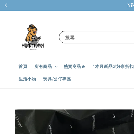
Ni
搜尋
首頁
所有商品
熱賣商品🔥
" 本月新品&好康折扣✨
生活小物
玩具/公仔專區