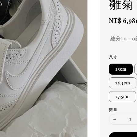
雛菊
Sale
NT$ 6,98
price
總分:
0
-
0
尺寸
23cm
25.5cm
27.5cm
數量