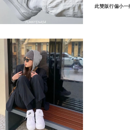
此雙版行偏小一