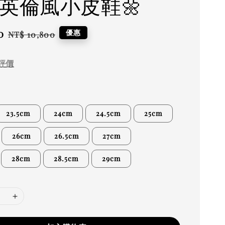
 英倫風小皮鞋🌼
0
Regular
優惠
NT$ 10,800
price
評價
23.5cm
24cm
24.5cm
25cm
26cm
26.5cm
27cm
28cm
28.5cm
29cm