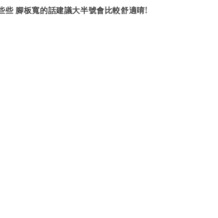
些些 腳板寬的話建議大半號會比較舒適唷!