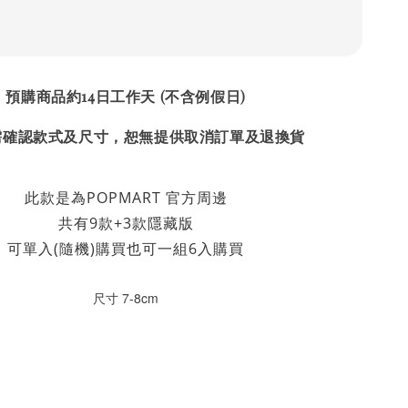
預購商品約14日工作天 (不含例假日)
需確認款式及尺寸，恕無提供取消訂單及退換貨
此款是為POPMART 官方周邊
共有9款+3款隱藏版
可單入(隨機)購買也可一組6入購買
尺寸 7-8cm