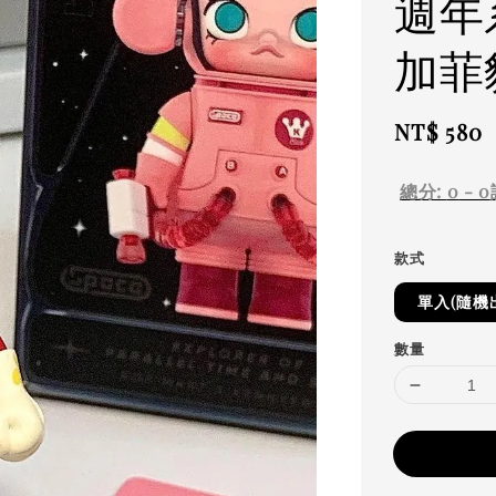
週年
加菲貓
Regular
NT$ 580
price
總分:
0
-
0
款式
單入(隨機
數量