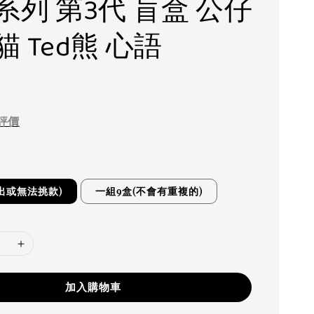
系列 第3代 盲盒 公仔
 Ted熊 心語
評價
出或無法挑款)
一組9盒(不會有重複的)
加入購物車