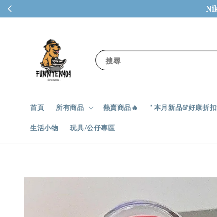
Ni
搜尋
首頁
所有商品
熱賣商品🔥
" 本月新品&好康折扣✨
生活小物
玩具/公仔專區