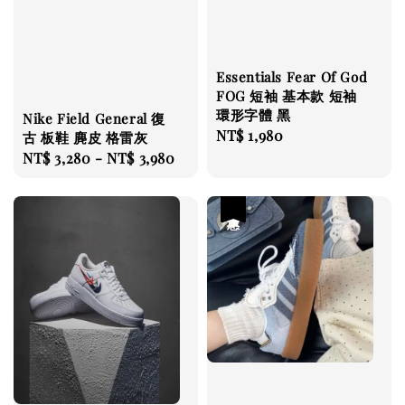
Essentials Fear Of God
FOG 短袖 基本款 短袖
環形字體 黑
Nike Field General 復
Regular
NT$ 1,980
古 板鞋 麂皮 格雷灰
price
Regular
NT$ 3,280
-
NT$ 3,980
price
優惠