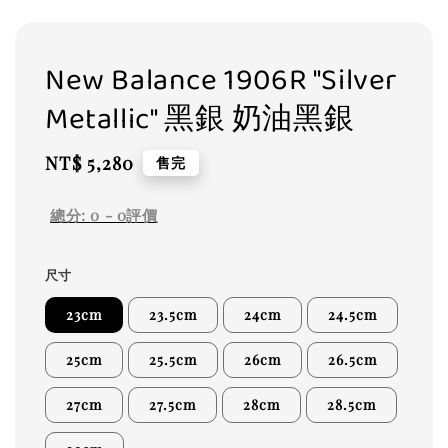
New Balance 1906R "Silver
Metallic" 黑銀 奶油黑銀
Regular
NT$ 5,280
售完
price
總分:
0
-
0
評價
尺寸
23cm
23.5cm
24cm
24.5cm
25cm
25.5cm
26cm
26.5cm
27cm
27.5cm
28cm
28.5cm