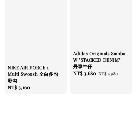
Adidas Originals Samba
W "STACKED DENIM"
丹寧牛仔
NIKE AIR FORCE 1
Sale
NT$ 3,680
Regular
Multi Swoosh 全白多勾
NT$ 4,980
彩勾
price
price
Regular
NT$ 3,160
price