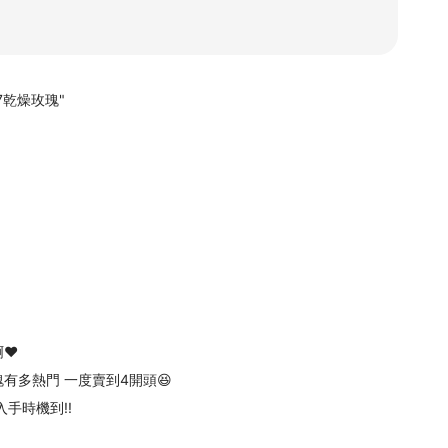
327乾燥玫瑰"
啊♥
有多熱門 一度賣到4開頭😆
手時機到!!