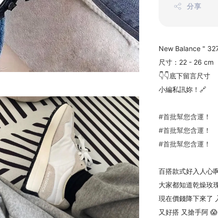
分享
New Balance " 
尺寸：22 - 26 cm
👇👇底下留言尺寸
小編私訊妳！🔗
#首批幫您含運
！
#首批幫您含運
！
#首批幫您含運
！
百搭款式好入人心
大家都知道乾燥玫瑰
現在價錢降下來了 入
又好搭 又搶手阿 😱