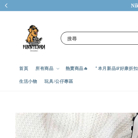
Ni
搜尋
首頁
所有商品
熱賣商品🔥
" 本月新品&好康折扣✨
生活小物
玩具/公仔專區