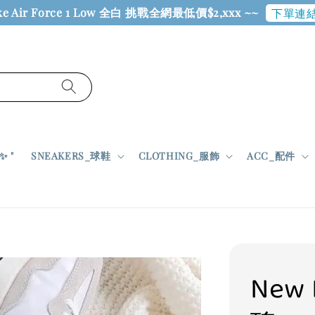
ke Air Force 1 Low 全白 挑戰全網最低價$2,xxx ~~
下單連結
 "
SNEAKERS_球鞋
CLOTHING_服飾
ACC_配件
New 