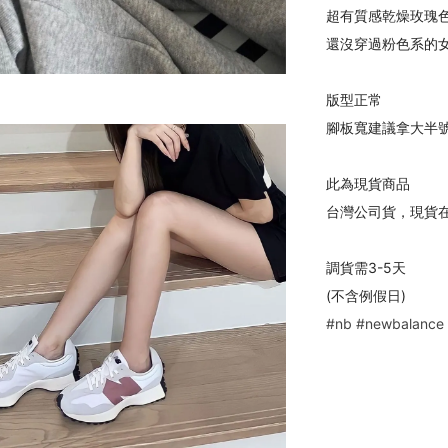
超有質感乾燥玫瑰
還沒穿過粉色系的女
版型正常
腳板寬建議拿大半
此為現貨商品
台灣公司貨，現貨
調貨需3-5天
(不含例假日)
#nb
#newbalance