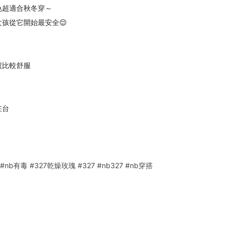
色超適合秋冬穿～
孩從它開始最安全😌
號比較舒服
在台
#nb有毒
#327乾燥玫瑰
#327
#nb327
#nb穿搭