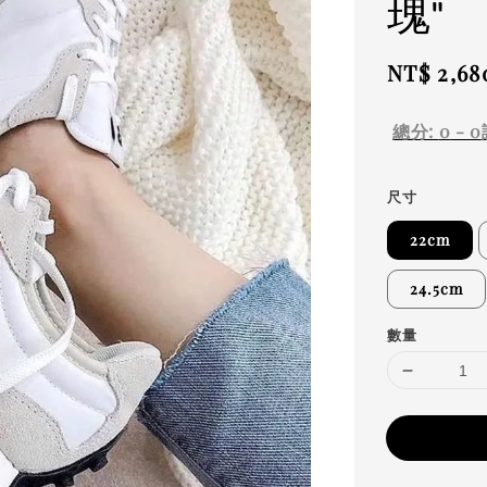
瑰"
Regular
NT$ 2,68
price
總分:
0
-
0
尺寸
22cm
24.5cm
數量