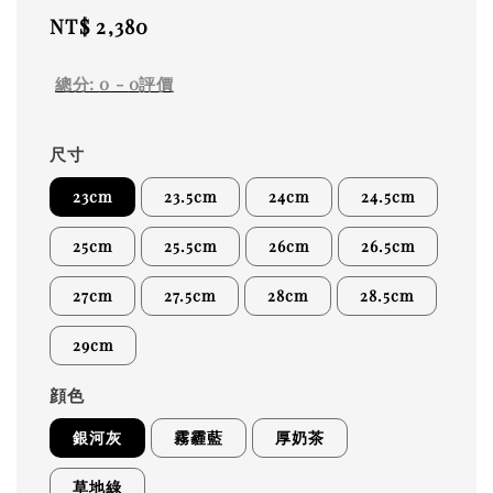
Regular
NT$ 2,380
price
總分:
0
-
0
評價
尺寸
23cm
23.5cm
24cm
24.5cm
25cm
25.5cm
26cm
26.5cm
27cm
27.5cm
28cm
28.5cm
29cm
顔色
銀河灰
霧霾藍
厚奶茶
草地綠