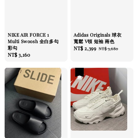
NIKE AIR FORCE 1
Adidas Originals 球衣
Multi Swoosh 全白多勾
寬鬆 V領 短袖 兩色
彩勾
Sale
NT$ 2,399
Regular
NT$ 3,680
Regular
NT$ 3,160
price
price
price
優惠