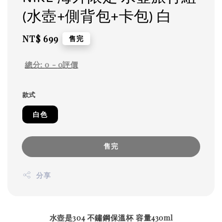
(水壺+側背包+卡包) 白
Regular
NT$ 699
售完
price
總分:
0
-
0
評價
款式
白色
售完
分享
水壺是304 不鏽鋼保溫杯 容量430ml