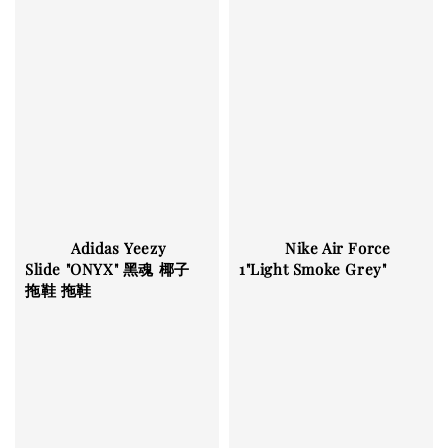
          Adidas Yeezy 
          Nike Air Force 
Slide "ONYX" 黑魂 椰子
1"Light Smoke Grey"

拖鞋 拖鞋
