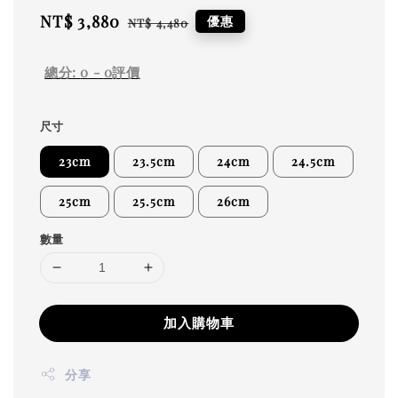
Sale
NT$ 3,880
Regular
優惠
NT$ 4,480
price
price
總分:
0
-
0
評價
尺寸
23cm
23.5cm
24cm
24.5cm
25cm
25.5cm
26cm
數量
加入購物車
分享