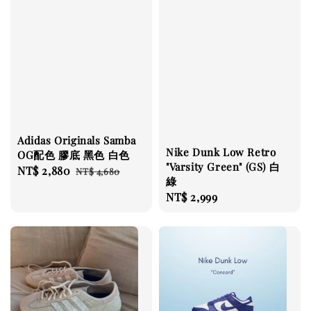
Adidas Originals Samba
Nike Dunk Low Retro
OG配色 膠底 黑色 白色
"Varsity Green" (GS) 白
Sale
NT$ 2,880
Regular
NT$ 4,680
綠
price
price
Regular
NT$ 2,999
price