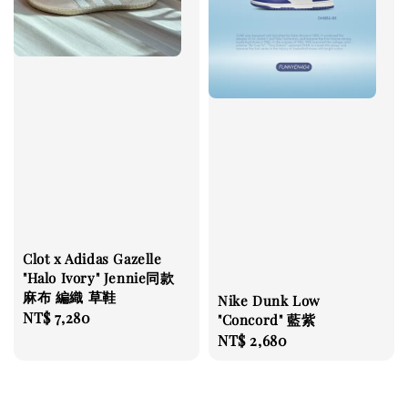
Clot x Adidas Gazelle
"Halo Ivory" Jennie同款
麻布 編織 草鞋
Nike Dunk Low
Regular
NT$ 7,280
"Concord" 藍紫
price
Regular
NT$ 2,680
price