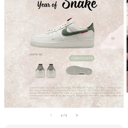
1
/
7