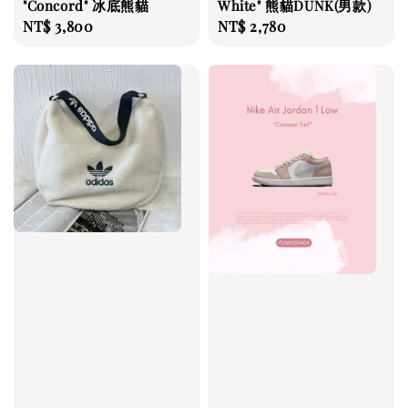
"Concord" 冰底熊貓
White" 熊貓DUNK(男款)
Regular
NT$ 3,800
Regular
NT$ 2,780
price
price