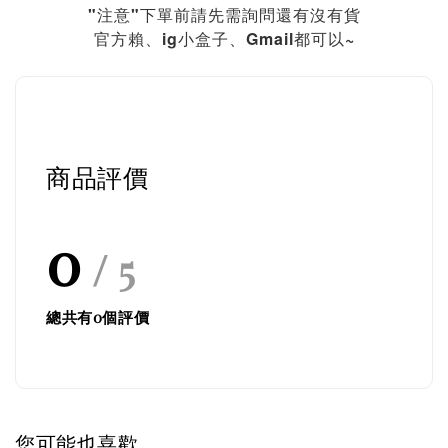
"注意"下單前請先需詢問還有沒有貨
官方賴、ig小盒子、Gmail都可以~
商品評價
0
/ 5
總共有
0
個評價
您可能也喜歡