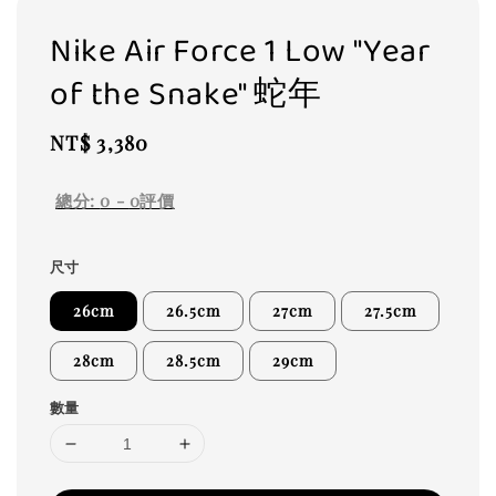
Nike Air Force 1 Low "Year
of the Snake" 蛇年
Regular
NT$ 3,380
price
總分:
0
-
0
評價
尺寸
26cm
26.5cm
27cm
27.5cm
28cm
28.5cm
29cm
數量