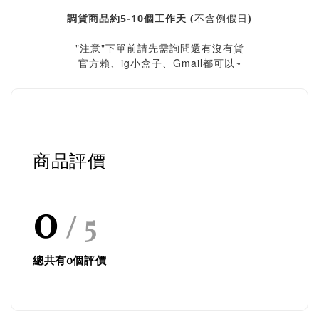
不含例假日)
調貨商品約5-10個工作天 (
"注意"下單前請先需詢問還有沒有貨
官方賴、ig小盒子、Gmail都可以~
商品評價
0
/ 5
總共有
0
個評價