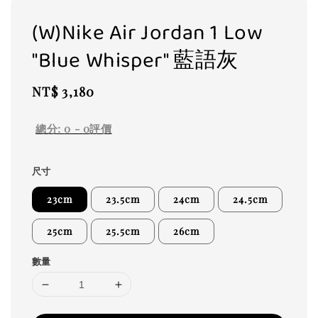
(W)Nike Air Jordan 1 Low
"Blue Whisper" 藍語灰
Regular
NT$ 3,180
price
總分:
0
-
0
評價
尺寸
23cm
23.5cm
24cm
24.5cm
25cm
25.5cm
26cm
數量