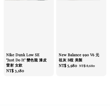
Nike Dunk Low SE
New Balance 990 V6 元
"Just Do It" 變色龍 漆皮
祖灰 B楦 美製
雷射 女款
Sale
NT$ 5,980
Regular
NT$ 8,680
Regular
NT$ 3,180
price
price
price