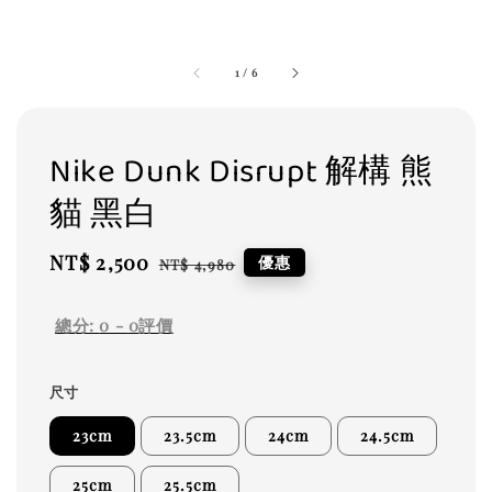
1
/
6
Nike Dunk Disrupt 解構 熊
貓 黑白
Sale
NT$ 2,500
Regular
優惠
NT$ 4,980
price
price
總分:
0
-
0
評價
尺寸
23cm
23.5cm
24cm
24.5cm
25cm
25.5cm