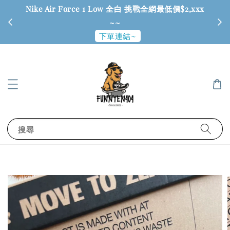
Nike Air Force 1 Low 全白 挑戰全網最低價$2,xxx
6
~~
下單連結~
搜尋