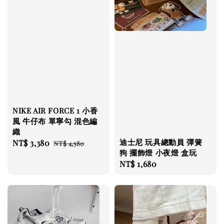
NIKE AIR FORCE 1 小香
風 牛仔布 單寧勾 混色編
織
迪士尼 玩具總動員 彈簧
Sale
NT$ 3,380
Regular
NT$ 4,580
狗 擺飾燈 小夜燈 盒玩
price
price
Regular
NT$ 1,680
price