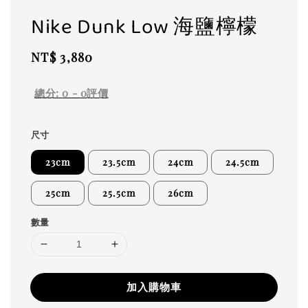
Nike Dunk Low 海鹽檸檬
Regular
NT$ 3,880
price
總分:
0
-
0
評價
尺寸
23cm
23.5cm
24cm
24.5cm
25cm
25.5cm
26cm
數量
加入購物車