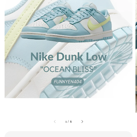
1
/
6