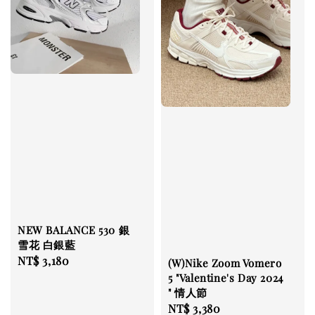
NEW BALANCE 530 銀
雪花 白銀藍
Regular
NT$ 3,180
(W)Nike Zoom Vomero
price
5 "Valentine's Day 2024
" 情人節
Regular
NT$ 3,380