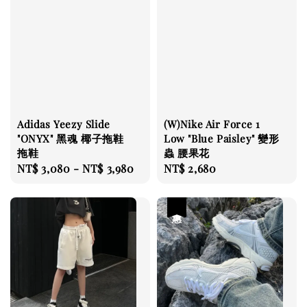
Adidas Yeezy Slide
(W)Nike Air Force 1
"ONYX" 黑魂 椰子拖鞋
Low "Blue Paisley" 變形
拖鞋
蟲 腰果花
Regular
NT$ 3,080
-
NT$ 3,980
Regular
NT$ 2,680
price
price
優惠