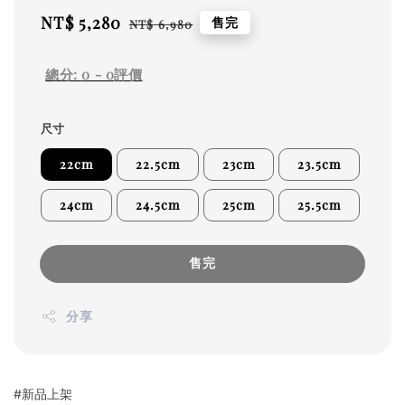
Sale
NT$ 5,280
Regular
售完
NT$ 6,980
price
price
總分:
0
-
0
評價
尺寸
22cm
22.5cm
23cm
23.5cm
24cm
24.5cm
25cm
25.5cm
售完
分享
#新品上架