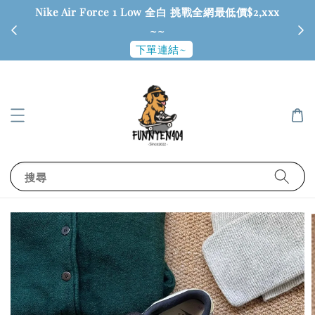
Nike Air Force 1 Low 全白 挑戰全網最低價$2,xxx
6
~~
下單連結~
搜尋