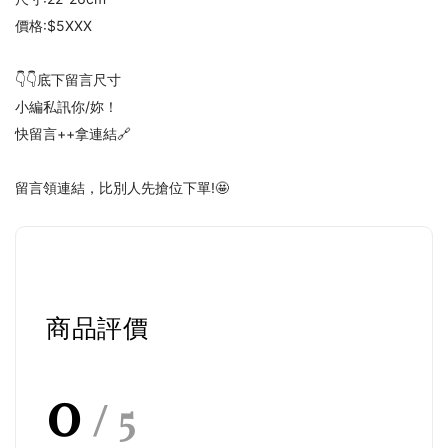
價格:$5XXX
👇👇底下留言尺寸
小編私訊你/妳！
快留言++拿連結🔗
留言領連結，比別人先搶位下單!🤩
商品評價
0
/ 5