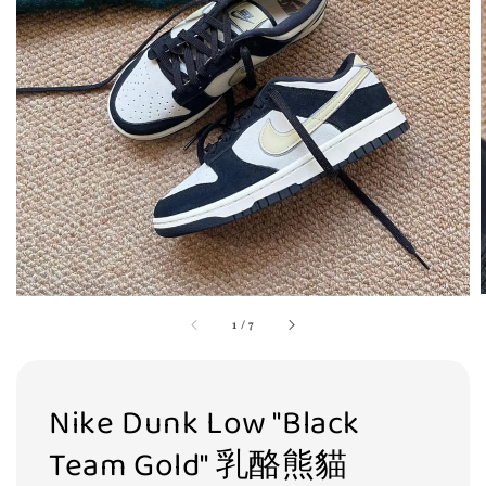
1
/
7
Nike Dunk Low "Black
Team Gold" 乳酪熊貓