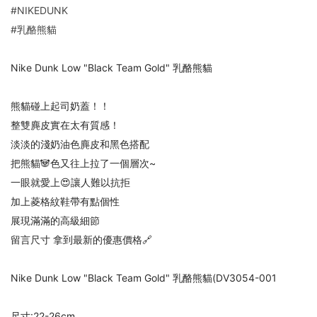
#NIKEDUNK
#乳酪熊貓
Nike Dunk Low "Black Team Gold" 乳酪熊貓
熊貓碰上起司奶蓋！！
整雙麂皮實在太有質感！
淡淡的淺奶油色麂皮和黑色搭配
把熊貓🐼色又往上拉了一個層次~
一眼就愛上😍讓人難以抗拒
加上菱格紋鞋帶有點個性
展現滿滿的高級細節
留言尺寸 拿到最新的優惠價格🔗
Nike Dunk Low "Black Team Gold" 乳酪熊貓(DV3054-001
尺寸:22-26cm