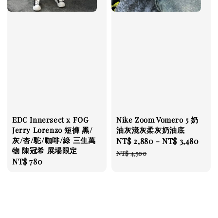
EDC Innersect x FOG
Nike Zoom Vomero 5 奶
Jerry Lorenzo 短褲 黑/
油灰淺灰柔灰奶油底
灰/杏/駝/咖啡/綠 三生萬
Sale
NT$ 2,880
-
NT$ 3,480
Reg
物 陳冠希 展場限定
price
pri
NT$ 4,500
Regular
NT$ 780
price