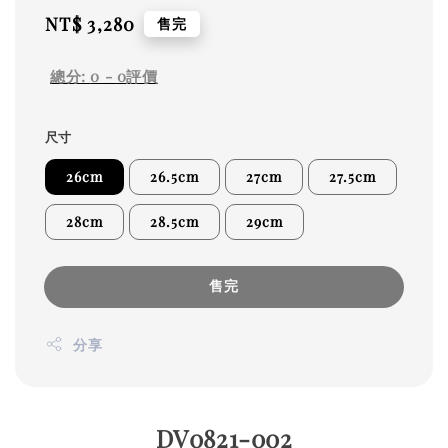
Regular
NT$ 3,280
售完
price
總分:
0
-
0
評價
尺寸
26cm
26.5cm
27cm
27.5cm
28cm
28.5cm
29cm
售完
分享
DV0821-002