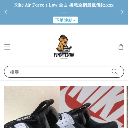
Nike Air Force 1 Low 全白 挑戰全網最低價$2,xxx
6
~~
下單連結~
搜尋