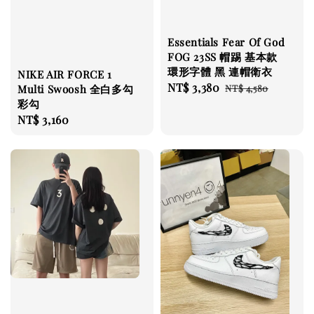
Essentials Fear Of God
FOG 23SS 帽踢 基本款
環形字體 黑 連帽衛衣
NIKE AIR FORCE 1
Sale
NT$ 3,380
Regular
Multi Swoosh 全白多勾
NT$ 4,580
彩勾
price
price
Regular
NT$ 3,160
price