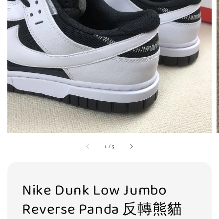
1
/
5
Nike Dunk Low Jumbo
Reverse Panda 反轉熊貓