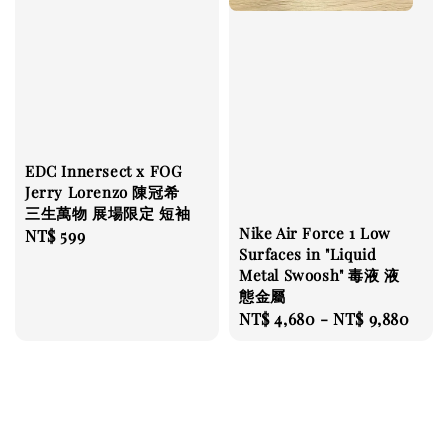
EDC Innersect x FOG
Jerry Lorenzo 陳冠希
三生萬物 展場限定 短袖
Nike Air Force 1 Low
Regular
NT$ 599
Surfaces in "Liquid
price
Metal Swoosh" 毒液 液
態金屬
Regular
NT$ 4,680
-
NT$ 9,880
price