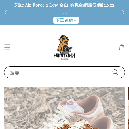
Nike Air Force 1 Low 全白 挑戰全網最低價$2,xxx
6
~~
下單連結~
搜尋