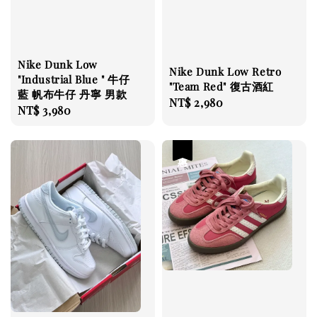
Nike Dunk Low
Nike Dunk Low Retro
"Industrial Blue " 牛仔
"Team Red" 復古酒紅
藍 帆布牛仔 丹寧 男款
Regular
NT$ 2,980
Regular
NT$ 3,980
price
price
優惠