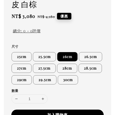
皮 白棕
Sale
NT$ 3,080
Regular
優惠
NT$ 4,280
price
price
總分:
0
-
0
評價
尺寸
25cm
25.5cm
26cm
26.5cm
27cm
27.5cm
28cm
28.5cm
29cm
29.5cm
30cm
數量
加入購物車