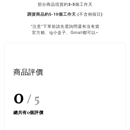
部分商品現貨約3-5個工作天
不含例假日)
調貨商品約5-10個工作天 (
"注意"下單前請先需詢問還有沒有貨
官方賴、ig小盒子、Gmail都可以~
商品評價
0
/ 5
總共有
0
個評價