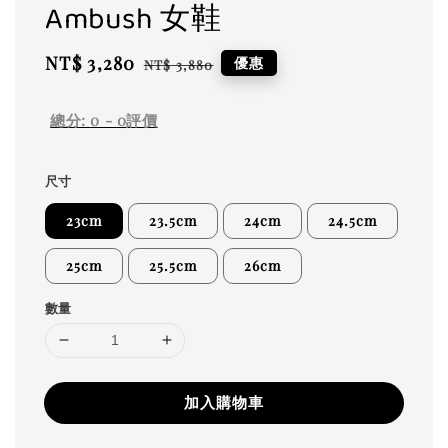
Ambush 女鞋
Sale
NT$ 3,280
Regular
優惠
NT$ 3,880
price
price
總分:
0
-
0
評價
尺寸
23cm
23.5cm
24cm
24.5cm
25cm
25.5cm
26cm
數量
加入購物車