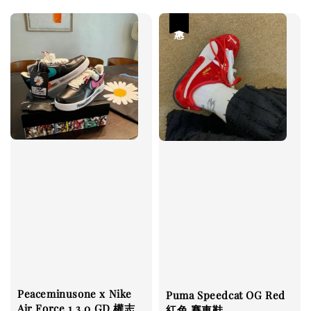
price
優惠
Peaceminusone x Nike
Puma Speedcat OG Red
Air Force 1 3.0 GD 權志
紅色 賽車鞋