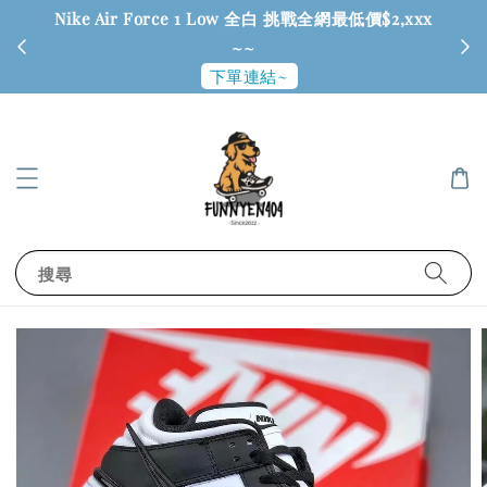
Nike Air Force 1 Low 全白 挑戰全網最低價$2,xxx
6
~~
下單連結~
搜尋