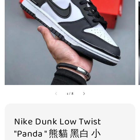
1
/
8
Nike Dunk Low Twist
"Panda " 熊貓 黑白 小