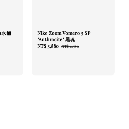
北臉水桶
Nike Zoom Vomero 5 SP
"Anthracite" 黑魂
Sale
NT$ 3,880
Regular
NT$ 4,580
price
price