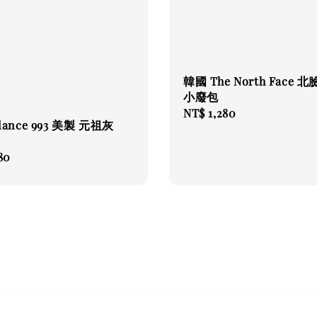
韓國 The North Face 
小廢包
Regular
NT$ 1,280
alance 993 美製 元祖灰
price
80