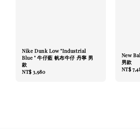
Nike Dunk Low "Industrial
New B
Blue " 牛仔藍 帆布牛仔 丹寧 男
男款
款
Regular
NT$ 7,4
Regular
NT$ 3,980
price
price