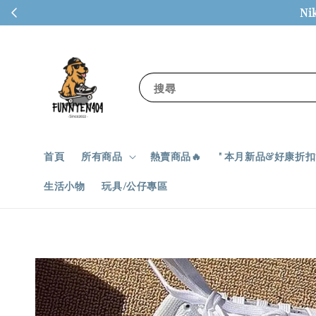
Ni
搜尋
首頁
所有商品
熱賣商品🔥
" 本月新品&好康折扣✨
生活小物
玩具/公仔專區