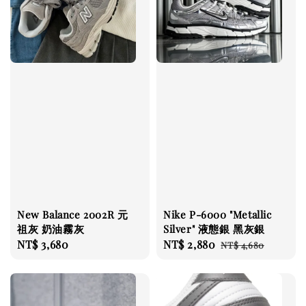
New Balance 2002R 元
Nike P-6000 "Metallic
祖灰 奶油霧灰
Silver" 液態銀 黑灰銀
Regular
NT$ 3,680
Sale
NT$ 2,880
Regular
NT$ 4,680
price
price
price