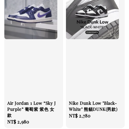
Air Jordan 1 Low “Sky J
Nike Dunk Low "Black-
Purple” 葡萄紫 紫色 女
White" 熊貓DUNK(男款)
款
Regular
NT$ 2,780
Regular
NT$ 2,980
price
price