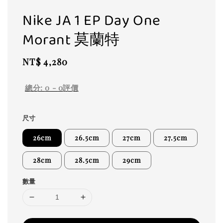
Nike JA 1 EP Day One
Morant 莫蘭特
Regular
NT$ 4,280
price
總分:
0
-
0
評價
尺寸
26cm
26.5cm
27cm
27.5cm
28cm
28.5cm
29cm
數量