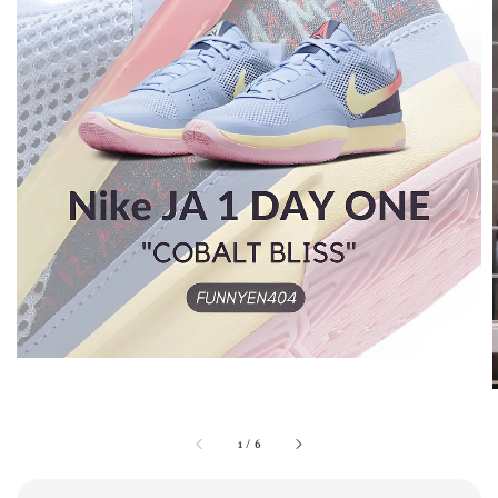
1
/
6