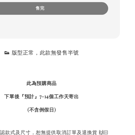
售完
👟 
版型正常，
此款無發售半號
此為預購商品
下單後『預計』7-14個工作天寄出
(不含例假日)
認款式及尺寸，恕無提供取消訂單及退換貨 🙌🏻