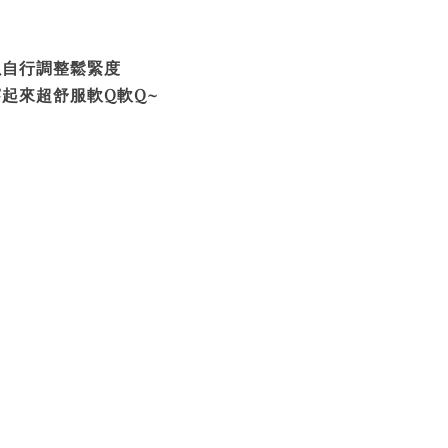
以自行調整鬆緊度
穿起來超舒服軟Q軟Q~