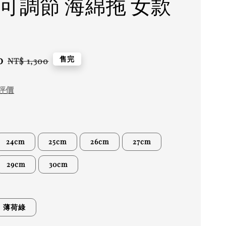
 可調節 海綿拖 女款
0
Regular
售完
NT$ 1,300
price
評價
24cm
25cm
26cm
27cm
29cm
30cm
薄荷綠