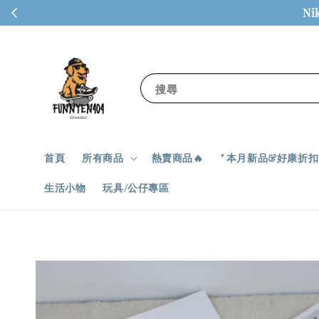
Ni
搜尋
首頁
所有商品
熱賣商品🔥
" 本月新品&好康折扣✨
生活小物
玩具/公仔專區