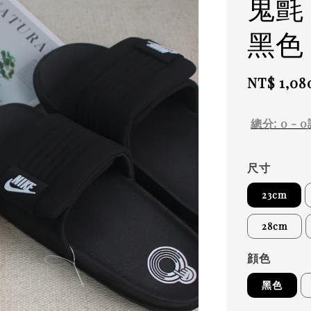
鬼氈
黑色
Sale
NT$ 1,08
price
總分:
0
-
0
尺寸
23cm
28cm
顔色
黑色