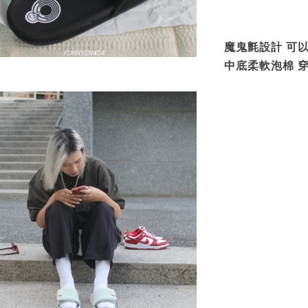
魔鬼氈設計 可
中底柔軟泡棉 