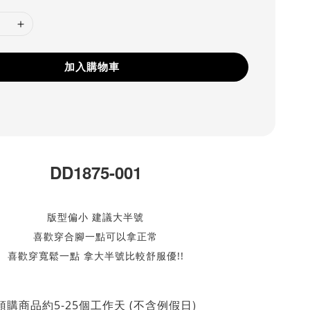
加入購物車
DD1875-001
版型偏小 建議大半號
喜歡穿合腳一點可以拿正常
喜歡穿寬鬆一點 拿大半號比較舒服優!!
不含例假日)
預購商品約5-25個工作天 (