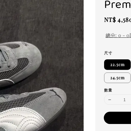
Pre
Regular
NT$ 4,58
price
總分:
0
-
0
尺寸
22.5cm
24.5cm
數量