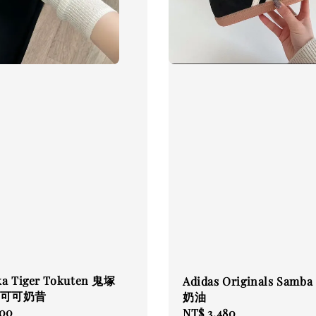
ka Tiger Tokuten 鬼塚
Adidas Originals Samb
 可可奶昔
奶油
600
Regular
NT$ 3,480