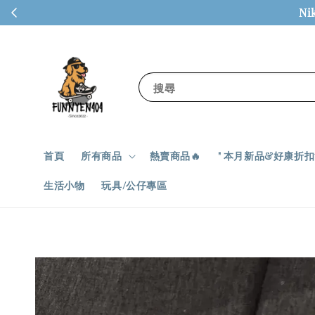
Ni
搜尋
首頁
所有商品
熱賣商品🔥
" 本月新品&好康折扣✨
生活小物
玩具/公仔專區