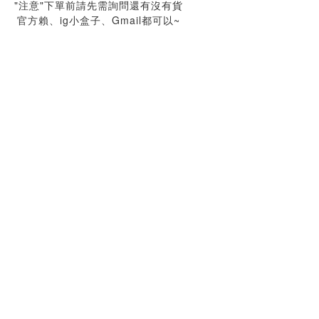
"注意"下單前請先需詢問還有沒有貨
官方賴、ig小盒子、Gmail都可以~