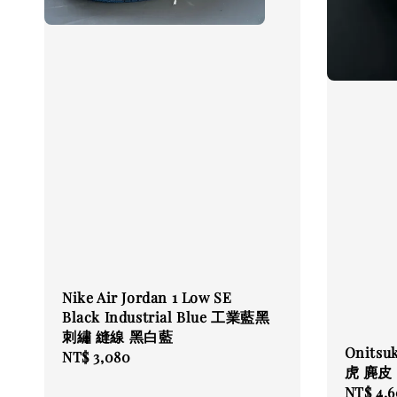
Nike Air Jordan 1 Low SE
Black Industrial Blue 工業藍黑
刺繡 縫線 黑白藍
Onitsu
Regular
NT$ 3,080
虎 麂皮
price
Regular
NT$ 4,