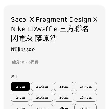
Sacai X Fragment Design X
Nike LDWaffle 三方聯名
閃電灰 藤原浩
Regular
NT$ 15,500
price
總分:
0
-
0
評價
尺寸
23cm
23.5cm
24cm
24.5cm
25cm
25.5cm
26cm
26.5cm
27cm
27.5cm
28cm
28.5cm