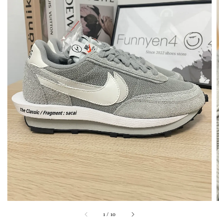
1
/
10